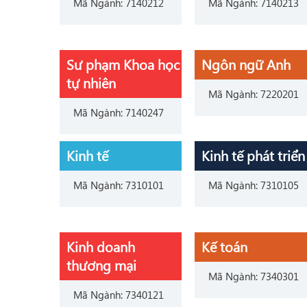
Mã Ngành: 7140212
Mã Ngành: 7140213
Sư phạm Khoa học
Ngôn ngữ Anh
tự nhiên
Mã Ngành: 7220201
Mã Ngành: 7140247
Kinh tế
Kinh tế phát triển
Mã Ngành: 7310101
Mã Ngành: 7310105
Kinh doanh
Kế toán
thương mại
Mã Ngành: 7340301
Mã Ngành: 7340121