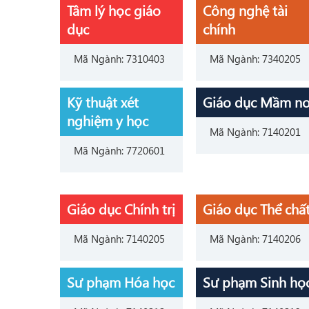
Tâm lý học giáo
Công nghệ tài
dục
chính
Mã Ngành: 7310403
Mã Ngành: 7340205
Kỹ thuật xét
Giáo dục Mầm n
nghiệm y học
Mã Ngành: 7140201
Mã Ngành: 7720601
Giáo dục Chính trị
Giáo dục Thể chấ
Mã Ngành: 7140205
Mã Ngành: 7140206
Sư phạm Hóa học
Sư phạm Sinh họ