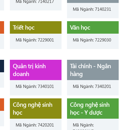
Mã Ngành: 7140217
Mã Ngành: 7140231
Triết học
Văn học
Mã Ngành: 7229001
Mã Ngành: 7229030
Quản trị kinh
Tài chính - Ngân
doanh
hàng
Mã Ngành: 7340101
Mã Ngành: 7340201
Công nghệ sinh
Công nghệ sinh
học
học - Y dược
Mã Ngành: 7420201
Mã Ngành: