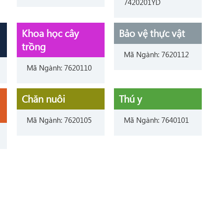
7420201YD
Khoa học cây
Bảo vệ thực vật
trồng
Mã Ngành: 7620112
Mã Ngành: 7620110
Chăn nuôi
Thú y
Mã Ngành: 7620105
Mã Ngành: 7640101