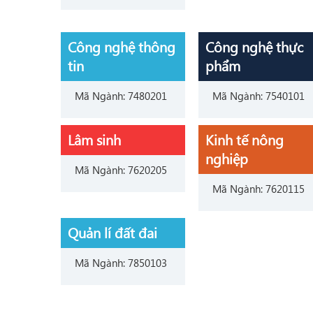
Công nghệ thông
Công nghệ thực
tin
phẩm
Mã Ngành: 7480201
Mã Ngành: 7540101
Lâm sinh
Kinh tế nông
nghiệp
Mã Ngành: 7620205
Mã Ngành: 7620115
Quản lí đất đai
Mã Ngành: 7850103