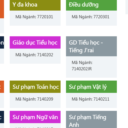
Y đa khoa
Điều dưỡng
Mã Ngành: 7720101
Mã Ngành: 7720301
on
Giáo dục Tiểu học
GD Tiểu học -
Tiếng J'rai
Mã Ngành: 7140202
Mã Ngành:
7140202JR
t
Sư phạm Toán học
Sư phạm Vật lý
Mã Ngành: 7140209
Mã Ngành: 7140211
c
Sư phạm Ngữ văn
Sư phạm Tiếng
Anh