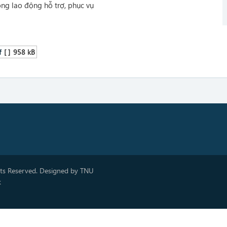
ồng lao động hỗ trợ, phục vụ
f
[ ]
958 kB
hts Reserved. Designed by TNU
k