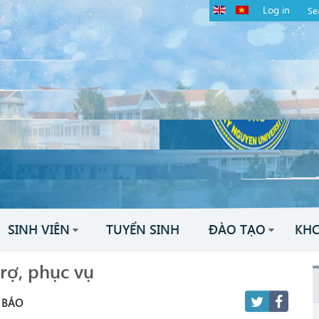
Log in
SINH VIÊN
TUYỂN SINH
ĐÀO TẠO
KH
rợ, phục vụ
 BÁO