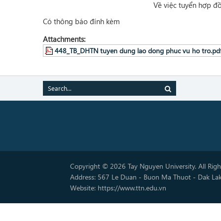
Về việc tuyển hợp đ
Có thông báo đính kèm
Attachments:
448_TB_DHTN tuyen dung lao dong phuc vu ho tro.pd
Copyright © 2026 Tay Nguyen University. All Rig
Address: 567 Le Duan - Buon Ma Thuot - Dak La
Website: https://www.ttn.edu.vn