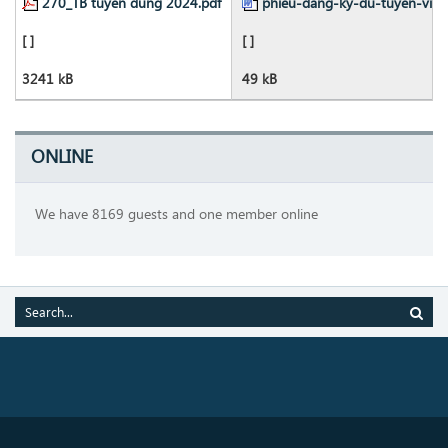
270_TB tuyen dung 2024.pdf
phieu-dang-ky-du-tuyen-vien
[ ]
[ ]
3241 kB
49 kB
ONLINE
We have 8169 guests and one member online