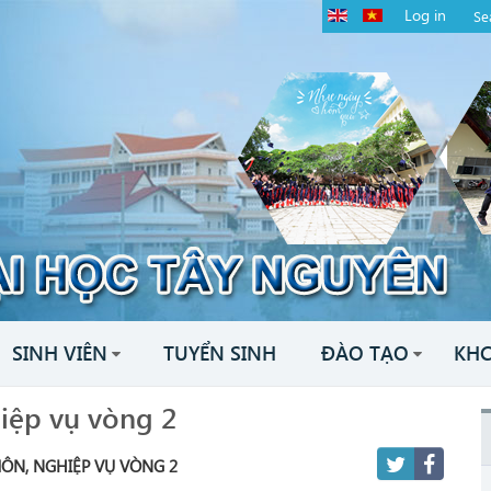
Log in
SINH VIÊN
TUYỂN SINH
ĐÀO TẠO
KH
iệp vụ vòng 2
ÔN, NGHIỆP VỤ VÒNG 2