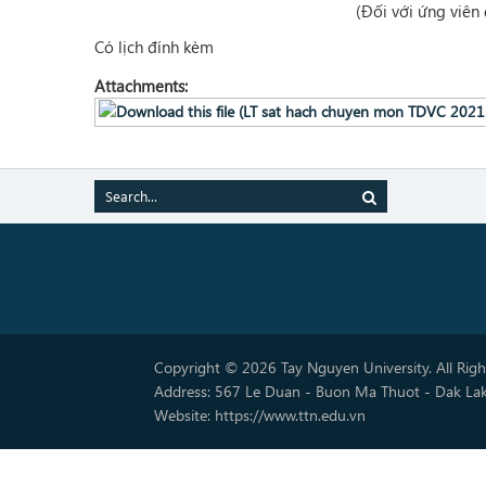
(Đối với ứng viên
Có lịch đính kèm
Attachments:
Copyright © 2026 Tay Nguyen University. All Rig
Address: 567 Le Duan - Buon Ma Thuot - Dak La
Website: https://www.ttn.edu.vn