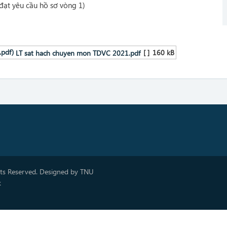
 đạt yêu cầu hồ sơ vòng 1)
[ ]
160 kB
LT sat hach chuyen mon TDVC 2021.pdf
hts Reserved. Designed by TNU
k