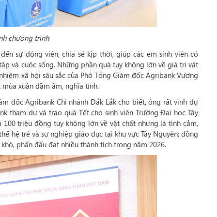
nh chương trình
n sự động viên, chia sẻ kịp thời, giúp các em sinh viên có
tập và cuộc sống. Những phần quà tuy không lớn về giá trị vật
 nhiệm xã hội sâu sắc của Phó Tổng Giám đốc Agribank Vương
 mùa xuân đầm ấm, nghĩa tình.
ám đốc Agribank Chi nhánh Đắk Lắk cho biết, ông rất vinh dự
k tham dự và trao quà Tết cho sinh viên Trường Đại học Tây
 100 triệu đồng tuy không lớn về vật chất nhưng là tình cảm,
thế hệ trẻ và sự nghiệp giáo dục tại khu vực Tây Nguyên; đồng
t khó, phấn đấu đạt nhiều thành tích trong năm 2026.