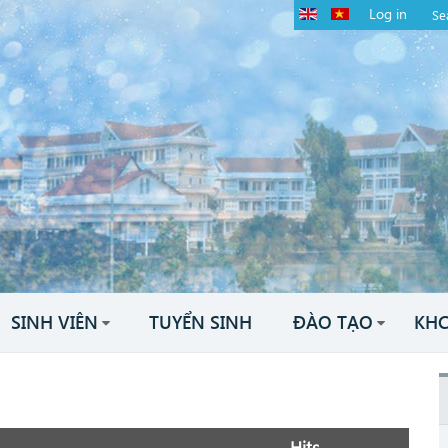
Log in
SINH VIÊN
TUYỂN SINH
ĐÀO TẠO
KH
Hits