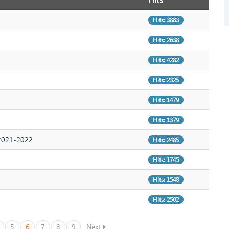
Hits: 3883
Hits: 2638
Hits: 4282
Hits: 2325
Hits: 1479
Hits: 1379
I 2021-2022
Hits: 2485
Hits: 1745
Hits: 1548
Hits: 2502
5
6
7
8
9
Next