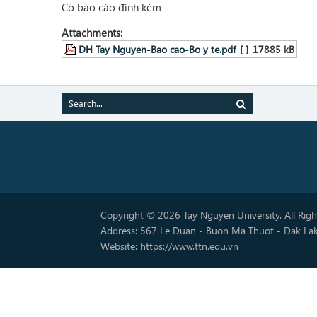
Có báo cáo đính kèm
Attachments:
DH Tay Nguyen-Bao cao-Bo y te.pdf
[ ]
17885 kB
Copyright © 2026 Tay Nguyen University. All Rig
Address: 567 Le Duan - Buon Ma Thuot - Dak La
Website: https://www.ttn.edu.vn