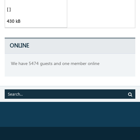
[ ]
430 kB
ONLINE
We have 5474 guests and one member online