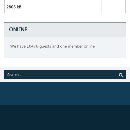
2806 kB
ONLINE
We have 10476 guests and one member online