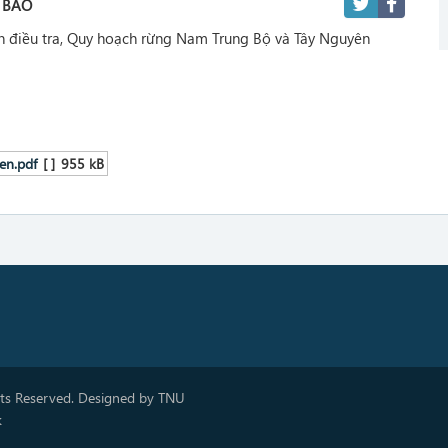
 BÁO
iện điều tra, Quy hoạch rừng Nam Trung Bộ và Tây Nguyên
en.pdf
[ ]
955 kB
hts Reserved. Designed by TNU
k