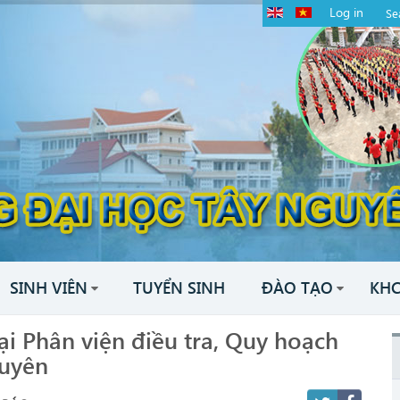
Log in
SINH VIÊN
TUYỂN SINH
ĐÀO TẠO
KH
ại Phân viện điều tra, Quy hoạch
guyên