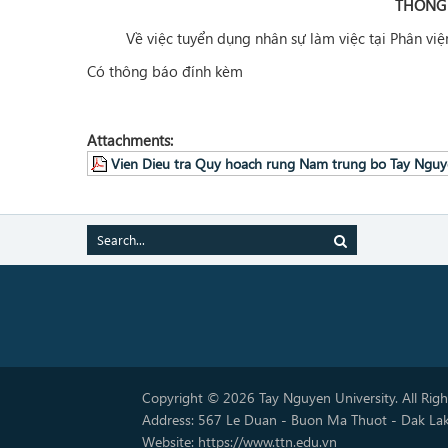
THÔNG
Về việc tuyển dụng nhân sự làm việc tại Phân v
Có thông báo đính kèm
Attachments:
Vien Dieu tra Quy hoach rung Nam trung bo Tay Nguy
Copyright © 2026 Tay Nguyen University. All Rig
Address: 567 Le Duan - Buon Ma Thuot - Dak La
Website: https://www.ttn.edu.vn