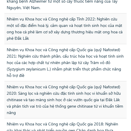
kháng bệnh Alzheimer từ một số cây thuốc tiềm năng của Tây
Nguyên, Việt Nam.
Nhiệm vụ Khoa học và Công nghệ cấp Tỉnh 2022: Nghiên cứu
một số đặc điểm hoá lý, cảm quan và hoạt tính sinh học của mật
ong hoa cà phê làm cơ sở xây dựng thương hiệu mật ong hoa cà
phê Đắk Lắk
Nhiệm vụ Khoa học và Công nghệ cấp Quốc gia (quỹ Nafosted)
2021: Nghiên cứu thành phần, cấu trúc hóa học và hoạt tính sinh
học của các hợp chất tự nhiên phân lập từ cây Trâm vỏ đỏ
(Syzygium zeylanicum L.) nhằm phát triển thực phẩm chức năng
hỗ trợ điề
Nhiệm vụ Khoa học và Công nghệ cấp Quốc gia (quỹ Nafosted)
2020: Sàng lọc và nghiên cứu đặc tính sinh học vi khuẩn sở hữu
chitinase và tạo màng sinh học ở các vườn quốc gia tại Đăk Lăk
và phân tích vai trò của hệ thống gene chitinase từ vi khuẩn tiềm
năng
Nhiệm vụ Khoa học và Công nghệ cấp Quốc gia 2018: Nghiên
cứu khai thác và phát triển nguồn gen Chân danh hoa thưa