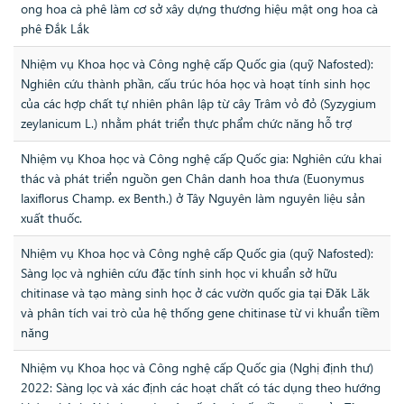
ong hoa cà phê làm cơ sở xây dựng thương hiệu mật ong hoa cà
phê Đắk Lắk
Nhiệm vụ Khoa học và Công nghệ cấp Quốc gia (quỹ Nafosted):
Nghiên cứu thành phần, cấu trúc hóa học và hoạt tính sinh học
của các hợp chất tự nhiên phân lập từ cây Trâm vỏ đỏ (Syzygium
zeylanicum L.) nhằm phát triển thực phẩm chức năng hỗ trợ
Nhiệm vụ Khoa học và Công nghệ cấp Quốc gia: Nghiên cứu khai
thác và phát triển nguồn gen Chân danh hoa thưa (Euonymus
laxiflorus Champ. ex Benth.) ở Tây Nguyên làm nguyên liệu sản
xuất thuốc.
Nhiệm vụ Khoa học và Công nghệ cấp Quốc gia (quỹ Nafosted):
Sàng lọc và nghiên cứu đặc tính sinh học vi khuẩn sở hữu
chitinase và tạo màng sinh học ở các vườn quốc gia tại Đăk Lăk
và phân tích vai trò của hệ thống gene chitinase từ vi khuẩn tiềm
năng
Nhiệm vụ Khoa học và Công nghệ cấp Quốc gia (Nghị định thư)
2022: Sàng lọc và xác định các hoạt chất có tác dụng theo hướng