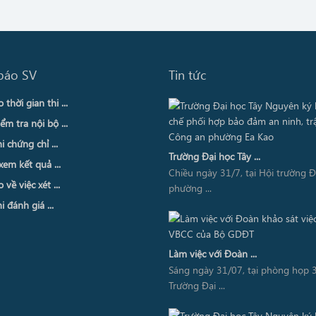
báo SV
Tin tức
thời gian thi ...
ểm tra nội bộ ...
i chứng chỉ ...
Trường Đại học Tây ...
xem kết quả ...
Chiều ngày 31/7, tại Hội trường 
về việc xét ...
phường ...
i đánh giá ...
Làm việc với Đoàn ...
Sáng ngày 31/07, tại phòng họp 3
Trường Đại ...