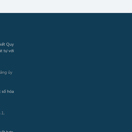
Đảng ủy
.1,