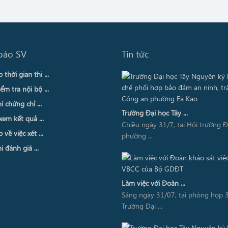
báo SV
Tin tức
thời gian thi ...
ểm tra nội bộ ...
i chứng chỉ ...
Trường Đại học Tây ...
xem kết quả ...
Chiều ngày 31/7, tại Hội trường 
về việc xét ...
phường ...
i đánh giá ...
Làm việc với Đoàn ...
Sáng ngày 31/07, tại phòng họp 3
Trường Đại ...