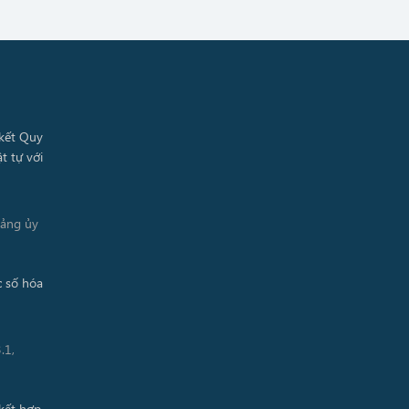
Đảng ủy
.1,