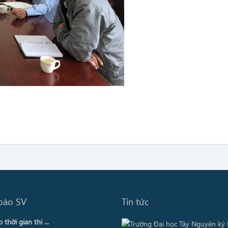
báo SV
Tin tức
thời gian thi ...