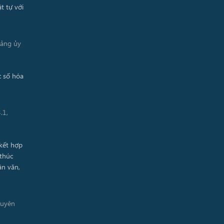
Đảng ủy
.1,
guyên