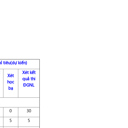
ỉ tiêu(dự kiến)
Xét kết
Xét
quả thi
học
ĐGNL
bạ
0
30
5
5