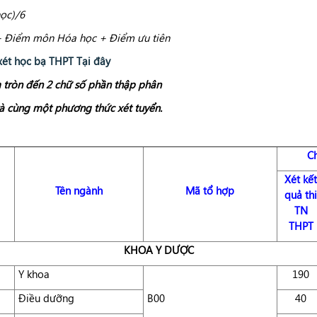
ọc)/6
+ Điểm môn Hóa học + Điểm ưu tiên
ét học bạ THPT Tại đây
 tròn đến 2 chữ số phần thập phân
à cùng một phương thức xét tuyển.
Ch
Xét kết
Tên ngành
Mã tổ hợp
quả thi
TN
THPT
KHOA Y DƯỢC
Y khoa
190
Điều dưỡng
B00
40