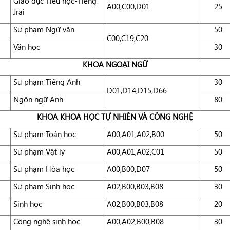
Giáo dục Tiểu học-Tiếng
A00,C00,D01
25
Jrai
Sư phạm Ngữ văn
50
C00,C19,C20
Văn học
30
KHOA NGOẠI NGỮ
Sư phạm Tiếng Anh
30
D01,D14,D15,D66
Ngôn ngữ Anh
80
KHOA KHOA HỌC TỰ NHIÊN VÀ CÔNG NGHỆ
Sư phạm Toán học
A00,A01,A02,B00
50
Sư phạm Vật lý
A00,A01,A02,C01
50
Sư phạm Hóa học
A00,B00,D07
50
Sư phạm Sinh học
A02,B00,B03,B08
30
Sinh học
A02,B00,B03,B08
20
Công nghệ sinh học
A00,A02,B00,B08
30