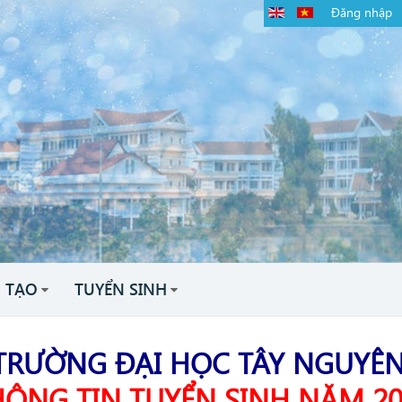
Đăng nhập
 TẠO
TUYỂN SINH
ỜNG ĐẠI HỌC TÂY NGUYÊ
HÔNG TIN TUYỂN SINH NĂM 20