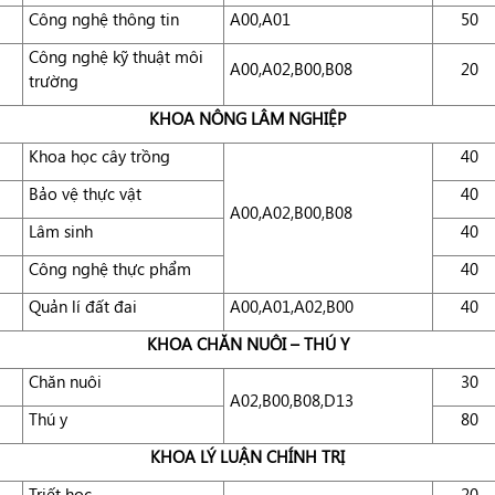
Công nghệ thông tin
A00,A01
50
Công nghệ kỹ thuật môi
A00,A02,B00,B08
20
trường
KHOA NÔNG LÂM NGHIỆP
Khoa học cây trồng
40
Bảo vệ thực vật
40
A00,A02,B00,B08
Lâm sinh
40
Công nghệ thực phẩm
40
Quản lí đất đai
A00,A01,A02,B00
40
KHOA CHĂN NUÔI – THÚ Y
Chăn nuôi
30
A02,B00,B08,D13
Thú y
80
KHOA LÝ LUẬN CHÍNH TRỊ
Triết học
20