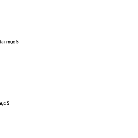
tại
mục 5
ục 5