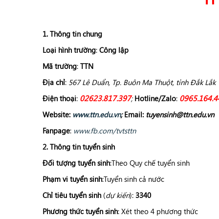
1. Thông tin chung
Loại hình trường
:
Công lập
Mã trường
:
TTN
Địa chỉ
:
567 Lê Duẩn, Tp. Buôn Ma Thuột, tỉnh Đắk Lắk
02623.817.397
0965.164.4
Điện thoại
:
;
Hotline/Zalo
:
Website
:
www.ttn.edu.vn
;
Email
:
tuyensinh@ttn.edu.vn
Fanpage
:
www.fb.com/tvtsttn
2. Thông tin tuyển sinh
Đối tượng tuyển sinh
:Theo Quy chế tuyển sinh
Phạm vi tuyển sinh
:Tuyển sinh cả nước
Chỉ tiêu tuyển sinh
(
dự kiến
):
3340
Phương thức tuyển sinh
: Xét theo 4 phương thức