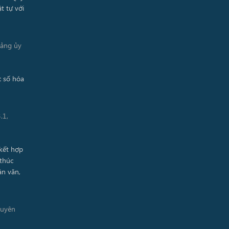
Đảng ủy
.1,
guyên