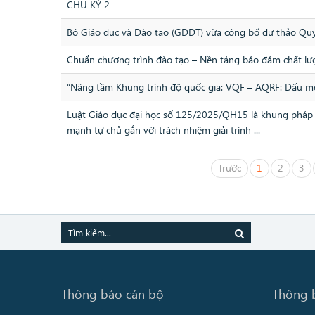
CHU KỲ 2
Bộ Giáo dục và Đào tạo (GDĐT) vừa công bố dự thảo Quy
Chuẩn chương trình đào tạo – Nền tảng bảo đảm chất lượ
“Nâng tầm Khung trình độ quốc gia: VQF – AQRF: Dấu mố
Luật Giáo dục đại học số 125/2025/QH15 là khung pháp lý
mạnh tự chủ gắn với trách nhiệm giải trình ...
Trước
1
2
3
Thông báo cán bộ
Thông 