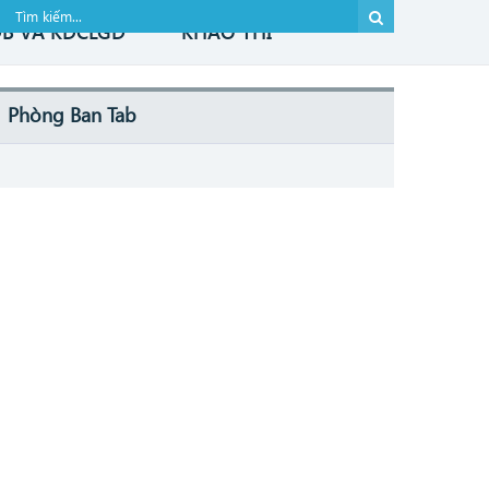
B VÀ KĐCLGD
KHẢO THÍ
Phòng Ban Tab