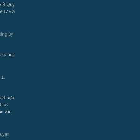
Đảng ủy
.1,
guyên