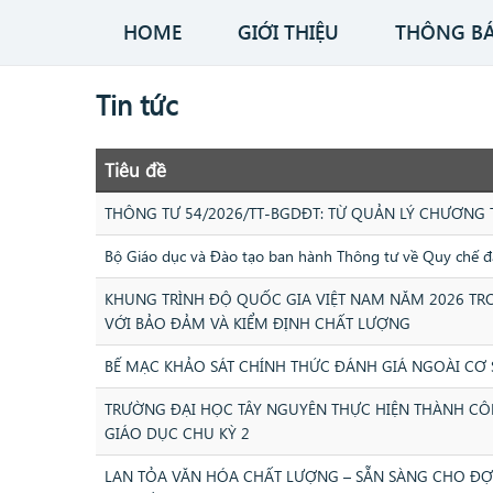
HOME
GIỚI THIỆU
THÔNG B
Tin tức
Tiêu đề
THÔNG TƯ 54/2026/TT-BGDĐT: TỪ QUẢN LÝ CHƯƠNG
Bộ Giáo dục và Đào tạo ban hành Thông tư về Quy chế đào
KHUNG TRÌNH ĐỘ QUỐC GIA VIỆT NAM NĂM 2026 TRO
VỚI BẢO ĐẢM VÀ KIỂM ĐỊNH CHẤT LƯỢNG
BẾ MẠC KHẢO SÁT CHÍNH THỨC ĐÁNH GIÁ NGOÀI CƠ 
TRƯỜNG ĐẠI HỌC TÂY NGUYÊN THỰC HIỆN THÀNH CÔ
GIÁO DỤC CHU KỲ 2
LAN TỎA VĂN HÓA CHẤT LƯỢNG – SẴN SÀNG CHO ĐỢT