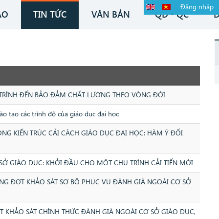
Đăng nhập
ÁO
TIN TỨC
VĂN BẢN
QĐ - QC
Đ
 TRÌNH ĐẾN BẢO ĐẢM CHẤT LƯỢNG THEO VÒNG ĐỜI
 tạo các trình độ của giáo dục đại học
NG KIẾN TRÚC CẢI CÁCH GIÁO DỤC ĐẠI HỌC: HÀM Ý ĐỐI
SỞ GIÁO DỤC: KHỞI ĐẦU CHO MỘT CHU TRÌNH CẢI TIẾN MỚI
NG ĐỢT KHẢO SÁT SƠ BỘ PHỤC VỤ ĐÁNH GIÁ NGOÀI CƠ SỞ
 KHẢO SÁT CHÍNH THỨC ĐÁNH GIÁ NGOÀI CƠ SỞ GIÁO DỤC,