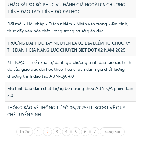
KHẢO SÁT SƠ BỘ PHỤC VỤ ĐÁNH GIÁ NGOÀI 06 CHƯƠNG
TRÌNH ĐÀO TẠO TRÌNH ĐỘ ĐẠI HỌC
Đổi mới - Hội nhập - Trách nhiệm - Nhân văn trong kiểm định,
thúc đẩy văn hóa chất lượng trong cơ sở giáo dục
TRƯỜNG ĐẠI HỌC TÂY NGUYÊN LÀ 01 ĐỊA ĐIỂM TỔ CHỨC KỲ
THI ĐÁNH GIÁ NĂNG LỰC CHUYÊN BIỆT ĐỢT 02 NĂM 2025
KẾ HOẠCH Triển khai tự đánh giá chương trình đào tạo các trình
độ của giáo dục đại học theo Tiêu chuẩn đánh giá chất lượng
chương trình đào tạo AUN-QA 4.0
Mô hình bảo đảm chất lượng bên trong theo AUN-QA phiên bản
2.0
THÔNG BÁO VỀ THÔNG TƯ SỐ 06/2025/TT-BGDĐT VỀ QUY
CHẾ TUYỂN SINH
Trước
1
2
3
4
5
6
7
Trang sau