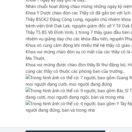
Nhân chuỗi hoạt động chào mừng những ngày kỷ niệm t
Khoa Y Dược chào đón các Thầy cô đã gắn bó với lịch s
Thầy BSCK2 Đặng Công Long, nguyên chủ nhiệm khoa 
bệnh viện tỉnh Dak Lak, nguyên giám đốc sở Y Tế Dak 
Thầy TS BS Võ Đình Vinh, 1 trong 7 thầy giáo đ
ầu tiên
nhiệm vụ giảng dạy cho các khóa đầu tiên, nguyên Phụ 
Khoa vô cùng cảm động khi nhiều thế hệ thầy cô giáo 
Khoa vui mừng chào đón sụ có mặt của các thầy cô là 
Ma Thuột.
Khoa vui mừng được chào đón thầy Bí thư đảng bộ, Hi
cùng các thầy cô thuộc các phòng ban của trường..