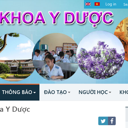
Log in
THÔNG BÁO
ĐÀO TẠO
NGƯỜI HỌC
KH
oa Y Dược