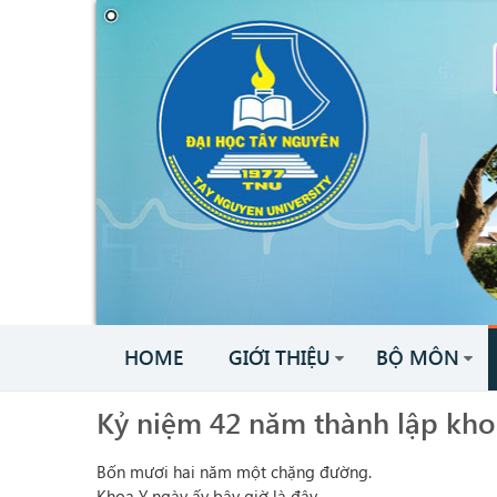
HOME
GIỚI THIỆU
BỘ MÔN
Kỷ niệm 42 năm thành lập kh
Bốn mươi hai năm một chặng đường.
Khoa Y ngày ấy bây giờ là đây...