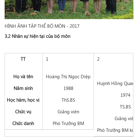
HÌNH ẢNH TẬP THỂ BỘ MÔN - 2017
3.2 Nhân sự hiện tại của bộ môn
TT
1
2
Họ và tên
Hoàng Thị Ngọc Diệp
Huỳnh Hồng Quang
Năm sinh
1988
1974
Học hàm, học vị
ThS.BS
TS.BS
Chức vụ
Giảng viên
Giảng viên
Chức danh
Phó Trưởng BM
Phó Trưởng BM kiê