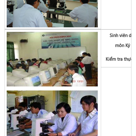
Sinh viên dự 
môn Ký sin
Kiểm tra thực 