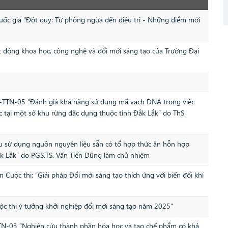
uốc gia "Đột quỵ: Từ phòng ngừa đến điều trị - Những điểm mới
động khoa học, công nghệ và đổi mới sáng tạo của Trường Đại
4-TTN-05 “Đánh giá khả năng sử dụng mã vạch DNA trong việc
ợc tại một số khu rừng đặc dụng thuộc tỉnh Đắk Lắk” do ThS.
ứu sử dụng nguồn nguyên liệu sẵn có tổ hợp thức ăn hỗn hợp
ắk Lắk” do PGS.TS. Văn Tiến Dũng làm chủ nhiệm
Cuộc thi: “Giải pháp Đổi mới sáng tạo thích ứng với biến đổi khí
ộc thi ý tưởng khởi nghiệp đổi mới sáng tạo năm 2025”
TN-03 “Nghiên cứu thành phần hóa học và tạo chế phẩm có khả