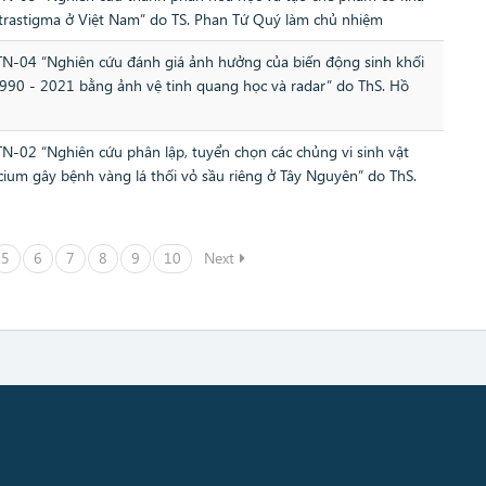
etrastigma ở Việt Nam” do TS. Phan Tứ Quý làm chủ nhiệm
TN-04 “Nghiên cứu đánh giá ảnh hưởng của biến động sinh khối
1990 - 2021 bằng ảnh vệ tinh quang học và radar” do ThS. Hồ
N-02 “Nghiên cứu phân lập, tuyển chọn các chủng vi sinh vật
cium gây bệnh vàng lá thối vỏ sầu riêng ở Tây Nguyên” do ThS.
5
6
7
8
9
10
Next