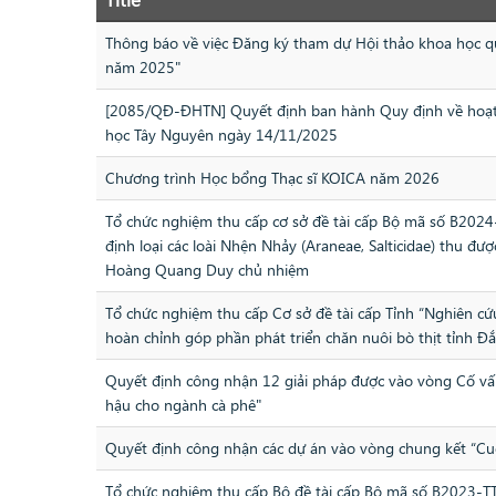
Thông báo về việc Đăng ký tham dự Hội thảo khoa học q
năm 2025"
[2085/QĐ-ĐHTN] Quyết định ban hành Quy định về hoạt 
học Tây Nguyên ngày 14/11/2025
Chương trình Học bổng Thạc sĩ KOICA năm 2026
Tổ chức nghiệm thu cấp cơ sở đề tài cấp Bộ mã số B202
định loại các loài Nhện Nhảy (Araneae, Salticidae) thu đư
Hoàng Quang Duy chủ nhiệm
Tổ chức nghiệm thu cấp Cơ sở đề tài cấp Tỉnh “Nghiên c
hoàn chỉnh góp phần phát triển chăn nuôi bò thịt tỉnh Đ
Quyết định công nhận 12 giải pháp được vào vòng Cố vấn 
hậu cho ngành cà phê"
Quyết định công nhận các dự án vào vòng chung kết “Cu
Tổ chức nghiệm thu cấp Bộ đề tài cấp Bộ mã số B2023-T