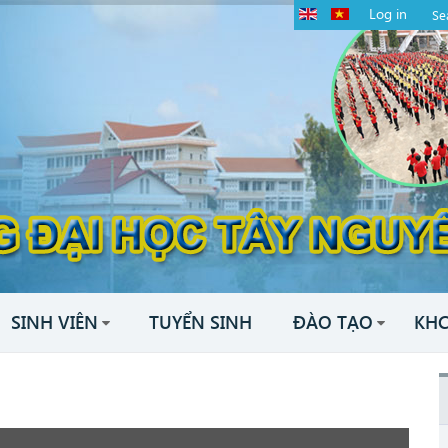
Log in
SINH VIÊN
TUYỂN SINH
ĐÀO TẠO
KH