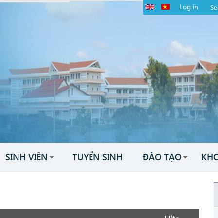
Log in
SINH VIÊN
TUYỂN SINH
ĐÀO TẠO
KH