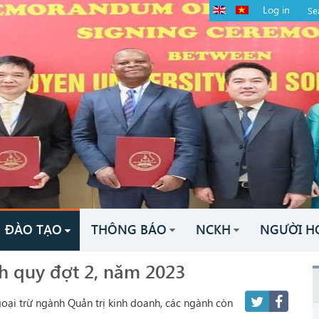
Log in
ĐÀO TẠO
THÔNG BÁO
NCKH
NGƯỜI H
h quy đợt 2, năm 2023
goại trừ ngành Quản trị kinh doanh, các ngành còn