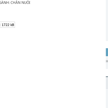
GÀNH: CHĂN NUÔI
]
1722 kB
H