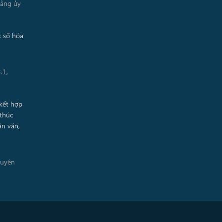
Đảng ủy
.1,
guyên