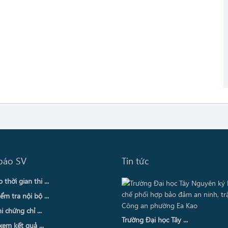
báo SV
Tin tức
thời gian thi ...
ểm tra nội bộ ...
i chứng chỉ ...
Trường Đại học Tây ...
xem kết quả ...