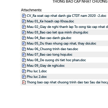
THÔNG BÁO CẬP NHẬT CHƯƠNG 
Attachments:
CV_Ra soat cap nhat danh gia CTDT nam 2020 -2.doc
Mau 01_Ke hoach cap Khoa.doc
Mau 02_Giay de nghi thanh lap To cong tác cap nhat 
Mau 03_Bao cao ket qua minh chung.doc
Mau 04_Bao cao danh gia.doc
Mau 05_Du thao nhung cap nhat, thay doi.doc
Mau 06_Chuong trinh dao tao.doc
Mau 07_Bao cao tong hop.doc
Mau 08_De cuong chi tiet hoc phan.doc
Mau 09_Giay de nghi.doc
Phu luc 1.doc
Phu luc 2.doc
Thong bao cap nhat chuong trinh dao tao Sau dai hoc.