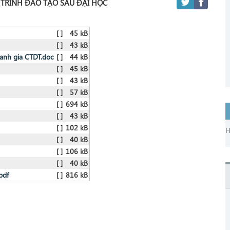
TRÌNH ĐÀO TẠO SAU ĐẠI HỌC
[ ]
45 kB
[ ]
43 kB
danh gia CTDT.doc
[ ]
44 kB
[ ]
45 kB
[ ]
43 kB
[ ]
57 kB
[ ]
694 kB
[ ]
43 kB
[ ]
102 kB
H
[ ]
40 kB
[ ]
106 kB
[ ]
40 kB
pdf
[ ]
816 kB