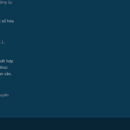
Đảng ủy
.1,
guyên