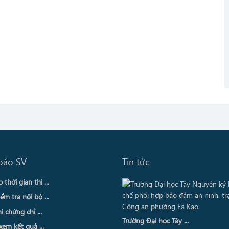
báo SV
Tin tức
thời gian thi ...
ểm tra nội bộ ...
i chứng chỉ ...
Trường Đại học Tây ...
xem kết quả ...