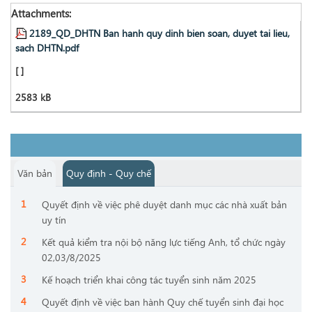
Attachments:
2189_QD_DHTN Ban hanh quy dinh bien soan, duyet tai lieu,
sach DHTN.pdf
[
[ ]
2583 kB
Văn bản
Quy định - Quy chế
Quyết định về việc phê duyệt danh mục các nhà xuất bản
uy tín
Kết quả kiểm tra nội bộ năng lực tiếng Anh, tổ chức ngày
02,03/8/2025
Kế hoạch triển khai công tác tuyển sinh năm 2025
Quyết định về việc ban hành Quy chế tuyển sinh đại học