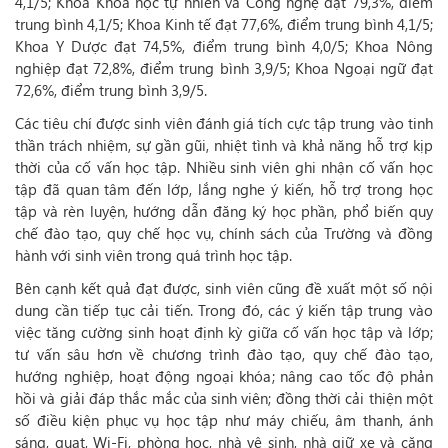
4,1/5; Khoa Khoa học tự nhiên và Công nghệ đạt 79,3%, điểm
trung bình 4,1/5; Khoa Kinh tế đạt 77,6%, điểm trung bình 4,1/5;
Khoa Y Dược đạt 74,5%, điểm trung bình 4,0/5; Khoa Nông
nghiệp đạt 72,8%, điểm trung bình 3,9/5; Khoa Ngoại ngữ đạt
72,6%, điểm trung bình 3,9/5.
Các tiêu chí được sinh viên đánh giá tích cực tập trung vào tinh
thần trách nhiệm, sự gần gũi, nhiệt tình và khả năng hỗ trợ kịp
thời của cố vấn học tập. Nhiều sinh viên ghi nhận cố vấn học
tập đã quan tâm đến lớp, lắng nghe ý kiến, hỗ trợ trong học
tập và rèn luyện, hướng dẫn đăng ký học phần, phổ biến quy
chế đào tạo, quy chế học vụ, chính sách của Trường và đồng
hành với sinh viên trong quá trình học tập.
Bên cạnh kết quả đạt được, sinh viên cũng đề xuất một số nội
dung cần tiếp tục cải tiến. Trong đó, các ý kiến tập trung vào
việc tăng cường sinh hoạt định kỳ giữa cố vấn học tập và lớp;
tư vấn sâu hơn về chương trình đào tạo, quy chế đào tạo,
hướng nghiệp, hoạt động ngoại khóa; nâng cao tốc độ phản
hồi và giải đáp thắc mắc của sinh viên; đồng thời cải thiện một
số điều kiện phục vụ học tập như máy chiếu, âm thanh, ánh
sáng, quạt, Wi-Fi, phòng học, nhà vệ sinh, nhà giữ xe và căng