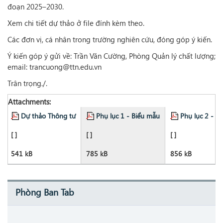
đoạn 2025–2030.
Xem chi tiết dự thảo ở file đính kèm theo.
Các đơn vị, cá nhân trong trường nghiên cứu, đóng góp ý kiến.
Ý kiến góp ý gửi về: Trần Văn Cường, Phòng Quản lý chất lượng;
email: trancuong@ttn.edu.vn
Trân trọng./.
Attachments:
Dự thảo Thông tư
Phụ lục 1 - Biểu mẫu
Phụ lục 2 - 
[ ]
[ ]
[ ]
541 kB
785 kB
856 kB
Phòng Ban Tab