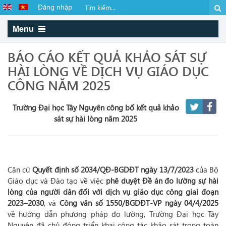
Đăng nhập
Menu
BÁO CÁO KẾT QUẢ KHẢO SÁT SỰ
HÀI LÒNG VỀ DỊCH VỤ GIÁO DỤC
CÔNG NĂM 2025
Trường Đại học Tây Nguyên công bố kết quả khảo
sát sự hài lòng năm 2025
Căn cứ
Quyết định số 2034/QĐ-BGDĐT ngày 13/7/2023
của Bộ
Giáo dục và Đào tạo về việc
phê duyệt Đề án đo lường sự hài
lòng của người dân đối với dịch vụ giáo dục công giai đoạn
2023–2030
, và
Công văn số 1550/BGDĐT-VP ngày 04/4/2025
về hướng dẫn phương pháp đo lường, Trường Đại học Tây
Nguyên đã chủ động triển khai công tác khảo sát trong toàn