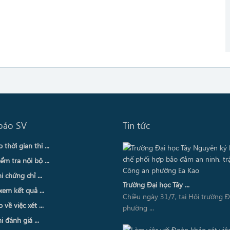
báo SV
Tin tức
thời gian thi ...
ểm tra nội bộ ...
i chứng chỉ ...
Trường Đại học Tây ...
xem kết quả ...
Chiều ngày 31/7, tại Hội trường 
về việc xét ...
phường ...
i đánh giá ...