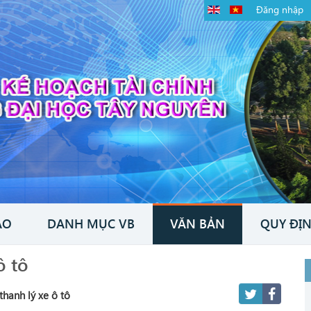
Đăng nhập
ÁO
DANH MỤC VB
VĂN BẢN
QUY ĐỊN
ô tô
hanh lý xe ô tô