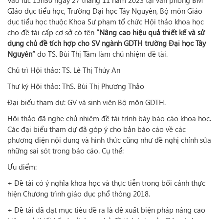
Vào lúc 15h30 ngày 27 tháng 11 năm 2023 tại văn phòng BM
GIáo dục tiểu học, Trường Đại học Tây Nguyên, Bộ môn Giáo
dục tiểu học thuộc Khoa Sư phạm tổ chức Hội thảo khoa học
cho đề tài cấp cơ sở có tên
“Nâng cao hiệu quả thiết kế và sử
dụng chủ đề tích hợp cho SV ngành GDTH trường Đại học Tây
Nguyên”
do TS. Bùi Thị Tâm làm chủ nhiệm đề tài.
Chủ trì Hội thảo: TS. Lê Thị Thúy An
Thư ký Hội thảo: ThS. Bùi Thị Phương Thảo
Đại biểu tham dự: GV và sinh viên Bộ môn GDTH.
Hội thảo đã nghe chủ nhiệm đề tài trình bày báo cáo khoa học.
Các đại biểu tham dự đã góp ý cho bản báo cáo về các
phương diện nội dung và hình thức cũng như đề nghị chỉnh sửa
những sai sót trong báo cáo. Cụ thể:
Ưu điểm:
+ Đề tài có ý nghĩa khoa học và thực tiễn trong bối cảnh thực
hiện Chương trình giáo dục phổ thông 2018.
+ Đề tài đã đạt mục tiêu đề ra là đề xuất biện pháp nâng cao