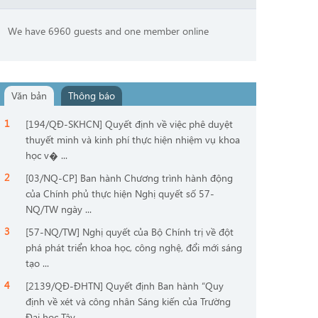
We have 6960 guests and one member online
Văn bản
Thông báo
[194/QĐ-SKHCN] Quyết định về việc phê duyệt
thuyết minh và kinh phí thực hiện nhiệm vụ khoa
học v� ...
[03/NQ-CP] Ban hành Chương trình hành động
của Chính phủ thực hiện Nghị quyết số 57-
NQ/TW ngày ...
[57-NQ/TW] Nghị quyết của Bộ Chính trị về đột
phá phát triển khoa học, công nghệ, đổi mới sáng
tạo ...
[2139/QĐ-ĐHTN] Quyết định Ban hành “Quy
định về xét và công nhân Sáng kiến của Trường
Đại học Tây ...