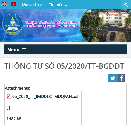
Đăng nhập
Menu
THÔNG TƯ SỐ 05/2020/TT-BGDĐT
Attachments:
05_2020_TT_BGDDT.CT GDQPAN.pdf
[ ]
1482 kB