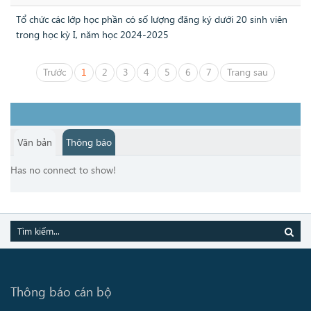
Tổ chức các lớp học phần có số lượng đăng ký dưới 20 sinh viên
trong học kỳ I, năm học 2024-2025
Trước
1
2
3
4
5
6
7
Trang sau
Văn bản
Thông báo
Has no connect to show!
Thông báo cán bộ