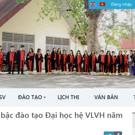
Đăng nhập
SV
ĐÀO TẠO
LỊCH THI
VĂN BẢN
 bậc đào tạo Đại học hệ VLVH năm