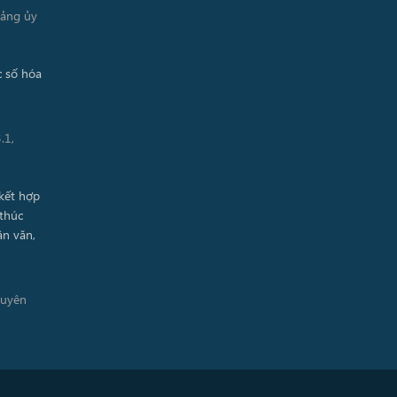
Đảng ủy
.1,
guyên