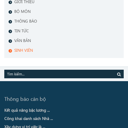
GIỚI THIỆU
BỘ MÔN
THÔNG BÁO
TIN TỨC
VĂN BẢN
SINH VIÊN
Thông báo cán bộ
Kết quả nâng bậc lương ...
Công khai danh sách Nhà ...
Xây dựng vị trí việc là ...