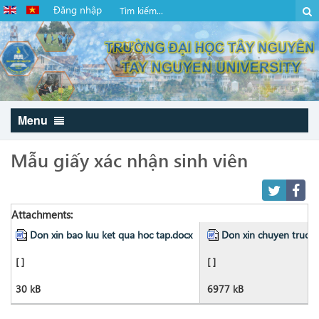
Đăng nhập
Menu
Mẫu giấy xác nhận sinh viên
Attachments:
Don xin bao luu ket qua hoc tap.docx
Don xin chuyen truon
[ ]
[ ]
30 kB
6977 kB