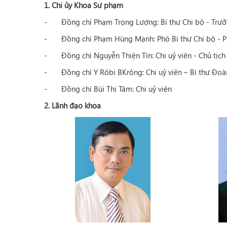
1. Chi ủy Khoa Sư phạm
- Đồng chí Phạm Trọng Lượng: Bí thư Chi bộ - Trư
- Đồng chí Phạm Hùng Mạnh: Phó Bí thư Chi bộ - P
- Đồng chí Nguyễn Thiện Tín: Chi uỷ viên - Chủ tịc
- Đồng chí Y Rôbi BKrông: Chi uỷ viên – Bí thư Đoà
- Đồng chí Bùi Thị Tâm: Chi uỷ viên
2. Lãnh đạo khoa