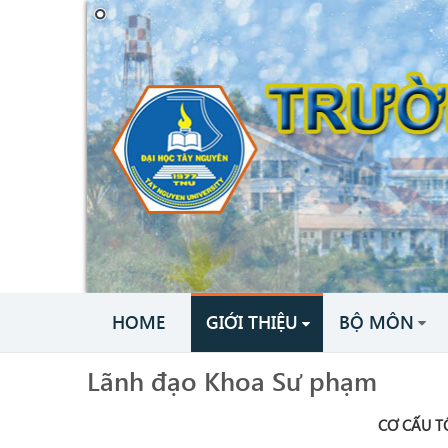
HOME
GIỚI THIỆU
BỘ MÔN
Lãnh đạo Khoa Sư phạm
CƠ CẤU T