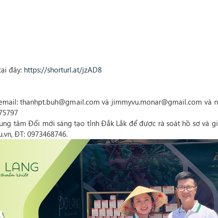
tại đây:
https://shorturl.at/jzAD8
ề email: thanhpt.buh@gmail.com và jimmyvu.monar@gmail.com và n
475797
ung tâm Đổi mới sáng tạo tỉnh Đắk Lắk để được rà soát hồ sơ và gi
u.vn, ĐT: 0973468746.