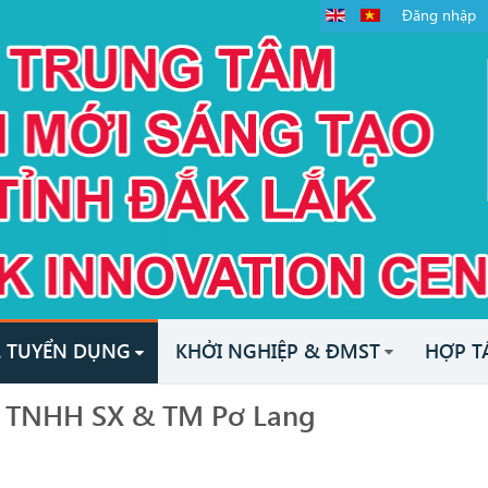
Đăng nhập
& TUYỂN DỤNG
KHỞI NGHIỆP & ĐMST
HỢP T
y TNHH SX & TM Pơ Lang