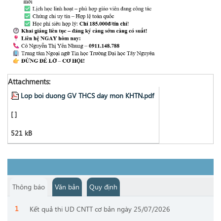
Attachments:
Lop boi duong GV THCS day mon KHTN.pdf
[ ]
521 kB
Thông báo
Văn bản
Quy định
Kết quả thi UD CNTT cơ bản ngày 25/07/2026