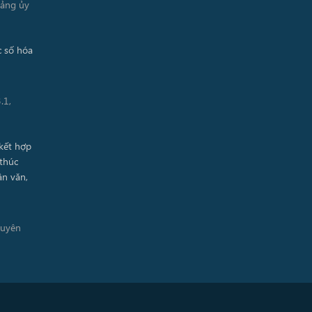
Đảng ủy
.1,
guyên