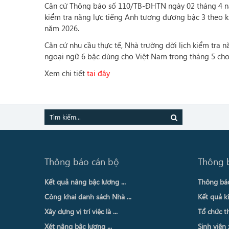
Căn cứ Thông báo số 110/TB-ĐHTN ngày 02 tháng 4 nă
kiểm tra năng lực tiếng Anh tương đương bậc 3 theo 
năm 2026.
Căn cứ nhu cầu thực tế, Nhà trường dời lịch kiểm tra
ngoại ngữ 6 bậc dùng cho Việt Nam trong tháng 5 cho
Xem chi tiết
tại đây
Thông báo cán bộ
Thông 
Kết quả nâng bậc lương ...
Thông báo 
Công khai danh sách Nhà ...
Kết quả ki
Xây dựng vị trí việc là ...
Tổ chức th
Xét nâng bậc lương ...
Sinh viên 