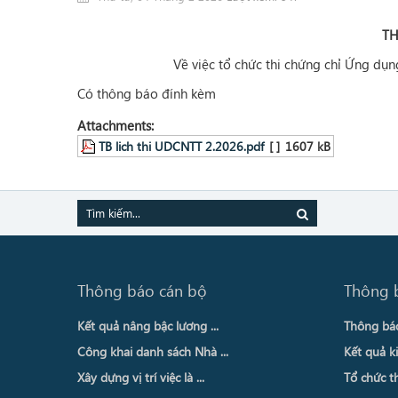
T
Về
việc
tổ chức thi chứng chỉ Ứng dụ
Có thông báo đính kèm
Attachments:
TB lich thi UDCNTT 2.2026.pdf
[ ]
1607 kB
Thông báo cán bộ
Thông 
Kết quả nâng bậc lương ...
Thông báo 
Công khai danh sách Nhà ...
Kết quả ki
Xây dựng vị trí việc là ...
Tổ chức th