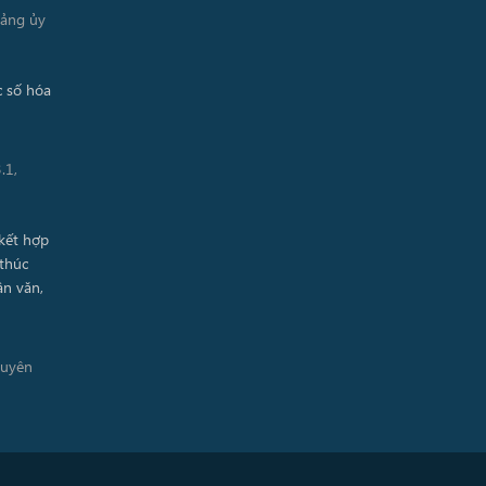
Đảng ủy
.1,
guyên