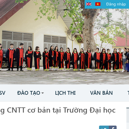
Đăng nhập
SV
ĐÀO TẠO
LỊCH THI
VĂN BẢN
ng CNTT cơ bản tại Trường Đại học