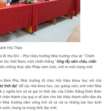
cảnh Hội Thảo
ó Bí thư ĐU – Phó Hiệu trưởng Nhà trường chia sẻ: “Chiến
dân tộc Việt Nam, một chiến thắng “
lừng lẫy năm châu, chấn
hiến chống thực dân Pháp xâm lược, mở ra một trang mới
 Biên Phủ, Nhà trường tổ chức Hội thảo khoa học với chủ
rị thời đại
” để các nhà khoa học, các giảng viên, sinh viên Nhà
 ý nghĩa lịch sử và giá trị thời đại của Chiến thắng Điện Biên
ẻ chân thành của quý vị sẽ làm cho hội thảo thành diễn đàn đa
ên Nhà trường nắm vững lịch sử và rút ra những bài học kinh
 nước chúng ta trong thời đại mới.