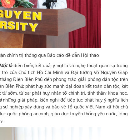
ận chính trị thông qua Báo cáo đề dẫn Hội thảo
Một là
diễn biến, kết quả, ý nghĩa và nghệ thuật quân sự trong
i trò của Chủ tịch Hồ Chí Minh và Đại tướng Võ Nguyên Giáp
 thắng Điện Biên Phủ đến phong trào giải phóng dân tộc trên
ện Biên Phủ: phát huy sức mạnh đại đoàn kết toàn dân tộc; kết
ừ sớm, từ xa; phát huy nhân tố chính trị, tinh thần; khoa học,
là
những giải pháp, kiến nghị để tiếp tục phát huy ý nghĩa lịch
rong sự nghiệp xây dựng và bảo vệ Tổ quốc Việt Nam xã hội chủ
o dục quốc phòng an ninh, giáo dục truyền thống yêu nước, lòng
y.