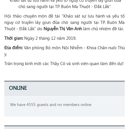
“Khảo sát sự lưu hành và yếu tố nguy cơ truyền lây giun đũa
chó sang người tại TP. Buôn Ma Thuột - Đắk Lắk”
Hội thảo chuyên môn đề tài “Khảo sát sự lưu hành và yếu tố
nguy cơ truyền lây giun đũa chó sang người tại TP. Buôn Ma
Thuột - Đắk Lắk” do
Nguyễn Thị Vân Anh
làm chủ nhiệm đề tài.
Thời gian:
Ngày 2 tháng 12 năm 2019.
Địa điểm:
Văn phòng Bộ môn Nội Nhiễm - Khoa Chăn nuôi Thú
y.
Trân trọng kính mời các Thầy Cô và sinh viên quan tâm đến dự!
ONLINE
We have 4555 guests and no members online