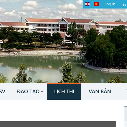
Log in
SV
ĐÀO TẠO
LỊCH THI
VĂN BẢN