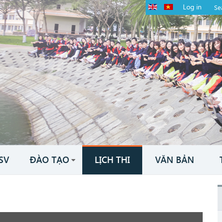
Log in
SV
ĐÀO TẠO
LỊCH THI
VĂN BẢN