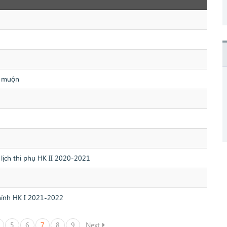
ểm muộn
 lịch thi phụ HK II 2020-2021
chính HK I 2021-2022
5
6
7
8
9
Next