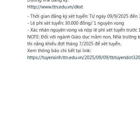
Http://www.ttn.edu.vn/dkxt
- Thời gian đăng ký xét tuyển: Từ ngày 09/9/2025 đến
- Lệ phí xét tuyển: 30.000 đồng/ 1 nguyện vọng
- Xác nhận nguyện vọng và nộp lệ phí xét tuyển trước
NOTE: Đối với ngành Giáo dục mầm non, Nhà trường kh
thi năng khiếu đợt tháng 7/2025 để xét tuyển.
Xem thông báo chi tiết tại link:
https://tuyensinh.ttn.edu.vn/2025/09/09/tbtuyendot32