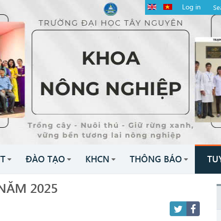
Log in
TT
ĐÀO TẠO
KHCN
THÔNG BÁO
TU
 NĂM 2025