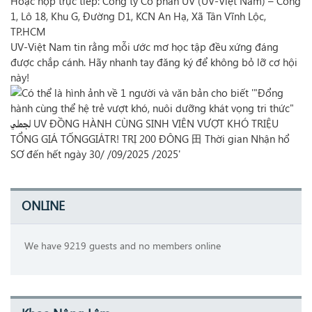
Hoặc nộp trực tiếp: Công ty Cổ phần UV (UV-Việt Nam) – Cổng
1, Lô 18, Khu G, Đường D1, KCN An Hạ, Xã Tân Vĩnh Lộc,
TP.HCM
UV-Việt Nam tin rằng mỗi ước mơ học tập đều xứng đáng
được chắp cánh. Hãy nhanh tay đăng ký để không bỏ lỡ cơ hội
này!
ONLINE
We have 9219 guests and no members online