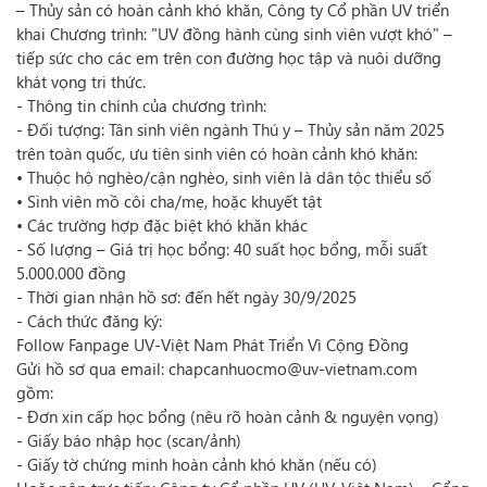
– Thủy sản có hoàn cảnh khó khăn, Công ty Cổ phần UV triển
khai Chương trình: "UV đồng hành cùng sinh viên vượt khó" –
tiếp sức cho các em trên con đường học tập và nuôi dưỡng
khát vọng tri thức.
- Thông tin chính của chương trình:
- Đối tượng: Tân sinh viên ngành Thú y – Thủy sản năm 2025
trên toàn quốc, ưu tiên sinh viên có hoàn cảnh khó khăn:
• Thuộc hộ nghèo/cận nghèo, sinh viên là dân tộc thiểu số
• Sinh viên mồ côi cha/mẹ, hoặc khuyết tật
• Các trường hợp đặc biệt khó khăn khác
- Số lượng – Giá trị học bổng: 40 suất học bổng, mỗi suất
5.000.000 đồng
- Thời gian nhận hồ sơ: đến hết ngày 30/9/2025
- Cách thức đăng ký:
Follow Fanpage UV-Việt Nam Phát Triển Vì Cộng Đồng
Gửi hồ sơ qua email: chapcanhuocmo@uv-vietnam.com
gồm:
- Đơn xin cấp học bổng (nêu rõ hoàn cảnh & nguyện vọng)
- Giấy báo nhập học (scan/ảnh)
- Giấy tờ chứng minh hoàn cảnh khó khăn (nếu có)