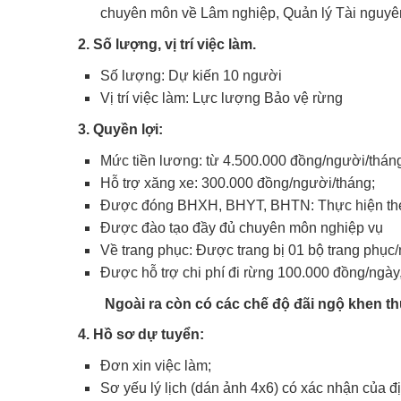
chuyên môn về Lâm nghiệp, Quản lý Tài nguy
2. Số lượng, vị trí việc làm.
Số lượng: Dự kiến 10 người
Vị trí việc làm: Lực lượng Bảo vệ rừng
3. Quyền lợi:
Mức tiền lương: từ 4.500.000 đồng/người/thán
Hỗ trợ xăng xe: 300.000 đồng/người/tháng;
Được đóng BHXH, BHYT, BHTN: Thực hiện the
Được đào tạo đầy đủ chuyên môn nghiệp vụ
Về trang phục: Được trang bị 01 bộ trang phục
Được hỗ trợ chi phí đi rừng 100.000 đồng/ngày,
Ngoài ra còn có các chế độ đãi ngộ khen t
4. Hồ sơ dự tuyển:
Đơn xin việc làm;
Sơ yếu lý lịch (dán ảnh 4x6) có xác nhận của 