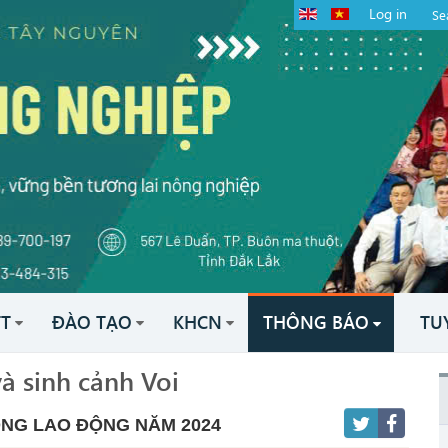
Log in
TT
ĐÀO TẠO
KHCN
THÔNG BÁO
TU
à sinh cảnh Voi
NG LAO ĐỘNG NĂM 2024