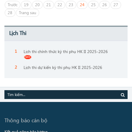
Trước
19
20
21
22
23
24
25
26
27
28
Trang sau
Lịch Thi
Lịch thi chính thức kỳ thi phụ HK II 2025-2026
Lịch thi dự kiến kỳ thi phụ HK II 2025-2026
Thông báo cán bộ
Kết quả nâng bậc lương ...